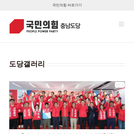
콘
국민의힘 바로가기
텐
츠
로
건
너
뛰
기
도당갤러리