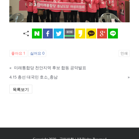
좋아요
1
싫어요
0
인쇄
«
미래통합당 천안지역 후보 합동 공약발표
4.15 총선 대국민 호소_충남
»
목록보기