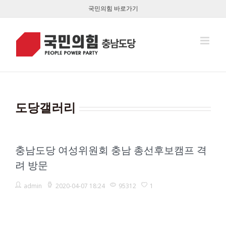
콘
국민의힘 바로가기
텐
츠
로
건
너
뛰
기
도당갤러리
충남도당 여성위원회 충남 총선후보캠프 격
려 방문
admin
2020-04-07 18:24
95312
1