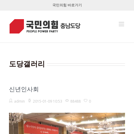
콘
국민의힘 바로가기
텐
츠
로
건
너
뛰
기
도당갤러리
신년인사회
admin
2015-01-09 10:53
88488
0