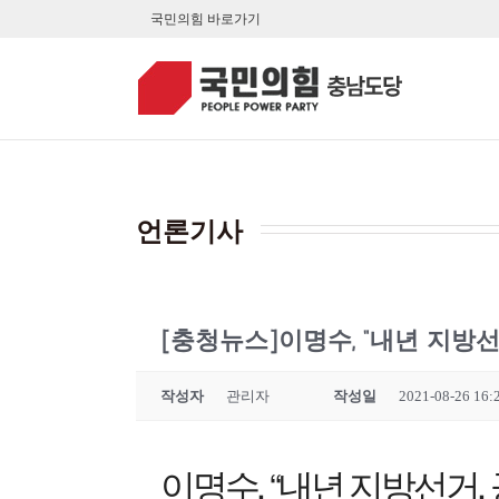
콘
국민의힘 바로가기
텐
츠
로
건
너
뛰
기
언론기사
[충청뉴스]이명수, “내년 지방
작성자
관리자
작성일
2021-08-26 16:
이명수, “내년 지방선거,